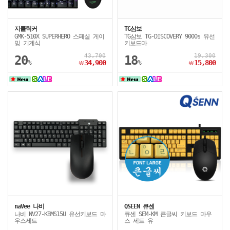
지클릭커
TG삼보
GMK-510X SUPERHERO 스페셜 게이
TG삼보 TG-DISCOVERY 9000s 유선
밍 기계식
키보드마
43,700
19,300
20
18
%
34,900
%
15,800
￦
￦
naVee 나비
QSEEN 큐센
나비 NV27-KBMS15U 유선키보드 마
큐센 SEM-KM 큰글씨 키보드 마우
우스세트
스 세트 유