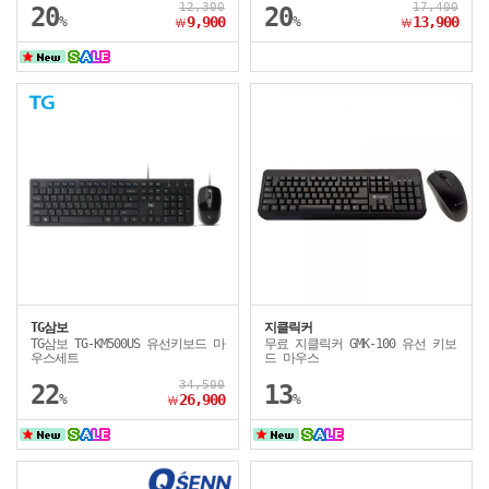
12,300
17,400
20
20
%
9,900
%
13,900
￦
￦
TG삼보
지클릭커
TG삼보 TG-KM500US 유선키보드 마
무료 지클릭커 GMK-100 유선 키보
우스세트
드 마우스
34,500
22
13
%
26,900
%
￦