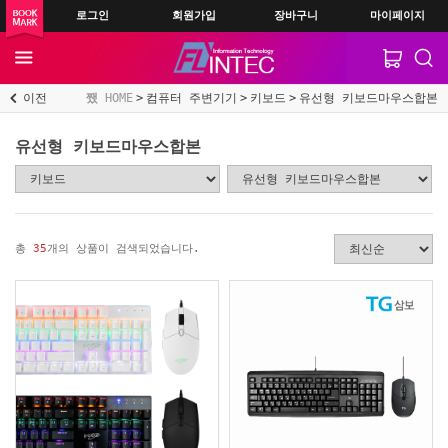
로그인
회원가입
장바구니
마이페이지
이전
HOME
컴퓨터 주변기기
키보드
유선형 키보드마우스합본
유선형 키보드마우스합본
총
35
개의 상품이 검색되었습니다.