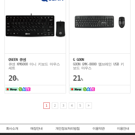
QSEEN 큐센
G GOON
큐센 KM6000 미니 키보드 마우스
GOON GMK-8000 멤브레인 USB 키
세트
보드 마우스
20
21
%
%
1
2
3
4
5
회사소개
매장안내
개인정보처리방침
이용약관
이용안내