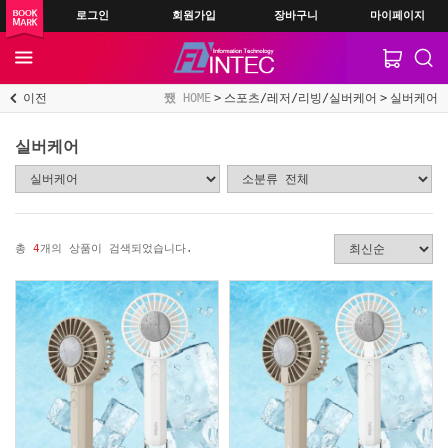
로그인
회원가입
장바구니
마이페이지
이전
HOME
스포츠/레저/리빙/실버케어
실버케어
실버케어
총
4
개의 상품이 검색되었습니다.