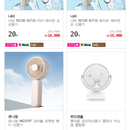
나비
나비
나비 NV198-ACF10 카키 에어컨 손
나비 NV198-ACF10 화이트 에어컨
선풍기
손 선풍기
23,700
23,700
20
20
%
18,900
%
18,900
￦
￦
유니영
위드앤올
유니영 WN245PF 포터블 포켓맨 핸
휴대용 유모차선풍기 충전식 저소
디 선풍기
음 클립형