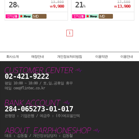
13,800
17,500
28
21
%
9,900
%
13,900
￦
￦
1
회사소개
매장안내
개인정보처리방침
이용약관
이용안내
02-421-9222
평일 10:00 ~ 18:00 / 토,일,공휴일 휴무
메일 ceo@flintec.co.kr
284-065273-01-017
은행명 : 기업은행 / 예금주 : (주)에프엘인텍
대표 : 김동철 / 개인정보담당자 : 김동철