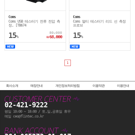
Coms
Coms
Coms USB 테스터기 전류 전압 측
Coms 멀티 테스터기 리드 선 측정
정, [TB674
프로브
80,000
15
15
%
68,000
%
￦
1
회사소개
매장안내
개인정보처리방침
이용약관
이용안내
02-421-9222
평일 10:00 ~ 18:00 / 토,일,공휴일 휴무
메일 ceo@flintec.co.kr