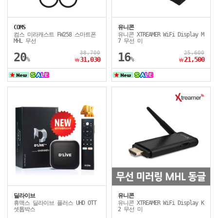
COMS
유니콘
컴스 미라캐스트 FW258 스마트폰
유니콘 XTREAMER WiFi Display M
MHL 무선
7 무선 미
38,700
25,600
20
16
%
31,030
%
21,500
￦
￦
딜라이브
유니콘
휴맥스 딜라이브 플러스 UHD OTT
유니콘 XTREAMER WiFi Display K
셋톱박스
2 무선 미