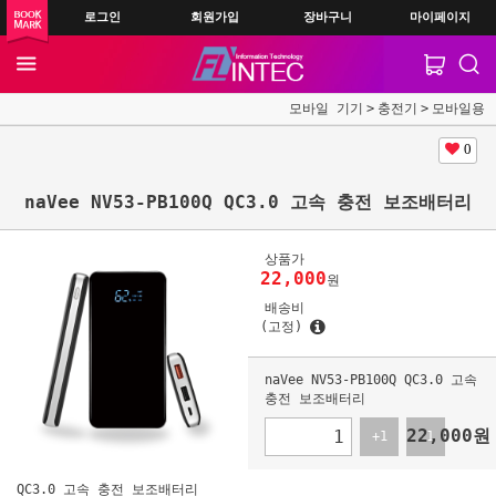
로그인
회원가입
장바구니
마이페이지
모바일 기기
충전기
모바일용
0
naVee NV53-PB100Q QC3.0 고속 충전 보조배터리
상품가
22,000
원
배송비
(고정)
naVee NV53-PB100Q QC3.0 고속
충전 보조배터리
22,000
원
+1
-1
QC3.0 고속 충전 보조배터리