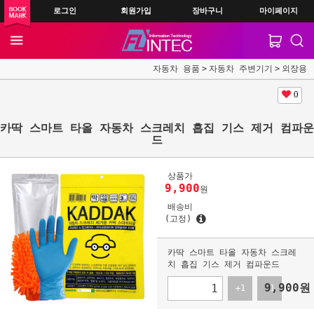
로그인
회원가입
장바구니
마이페이지
자동차 용품
자동차 주변기기
외장용
0
카딱 스마트 타올 자동차 스크레치 흡집 기스 제거 컴파운
드
상품가
9,900
원
배송비
(고정)
카딱 스마트 타올 자동차 스크레
치 흡집 기스 제거 컴파운드
9,900
원
+1
-1