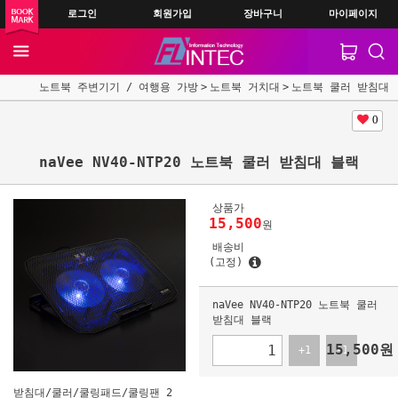
로그인
회원가입
장바구니
마이페이지
노트북 주변기기 / 여행용 가방
노트북 거치대
노트북 쿨러 받침대
0
naVee NV40-NTP20 노트북 쿨러 받침대 블랙
상품가
15,500
원
배송비
(고정)
naVee NV40-NTP20 노트북 쿨러
받침대 블랙
15,500
원
+1
-1
받침대/쿨러/쿨링패드/쿨링팬 2